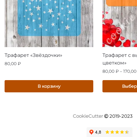
Трафарет «Звёздочки»
Трафарет с 
цветком»
80,00
₽
80,00
₽
–
170,0
Этот
В корзину
Выбер
товар
имеет
несколько
вариаций.
CookieCutter
2019-2023
Опции
можно
выбрать