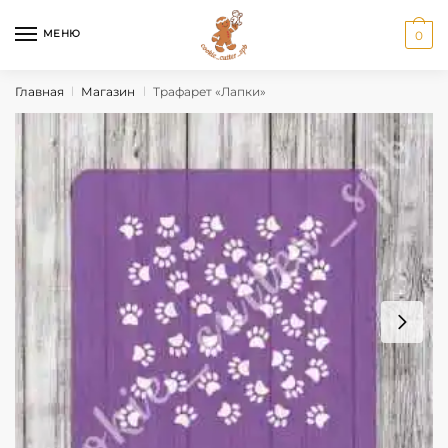
Перейти
Перейти
к
к
МЕНЮ
0
навигации
содержанию
Главная
Магазин
Трафарет «Лапки»
|
|