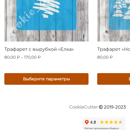
Трафарет с вырубкой «Елка»
Трафарет «Н
Диапазон
80,00
₽
–
170,00
₽
80,00
₽
цен:
Этот
80,00 ₽
товар
–
Выберите параметры
имеет
170,00 ₽
несколько
вариаций.
Опции
CookieCutter
2019-2023
можно
выбрать
на
странице