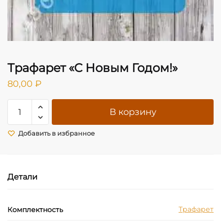
Трафарет «С Новым Годом!»
80,00
₽
Количество
В корзину
товара
Трафарет
Добавить в избранное
"С
Новым
Годом!"
Детали
Трафарет
Комплектность