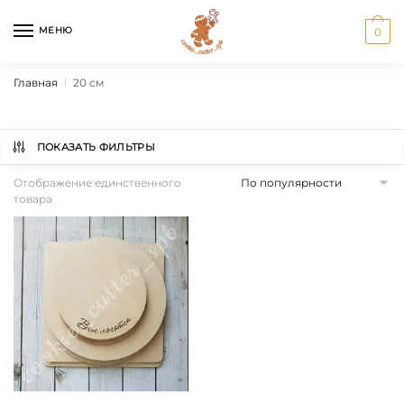
Перейти
Перейти
к
к
МЕНЮ
0
навигации
содержанию
Главная
20 см
|
ПОКАЗАТЬ ФИЛЬТРЫ
Отображение единственного
товара