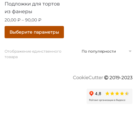
Подложки для тортов
из фанеры
Диапазон
20,00
₽
–
90,00
₽
цен:
Этот
Выберите параметры
20,00 ₽
товар
–
имеет
90,00 ₽
Отображение единственного
несколько
товара
вариаций.
Опции
можно
CookieCutter
2019-2023
выбрать
на
странице
товара.