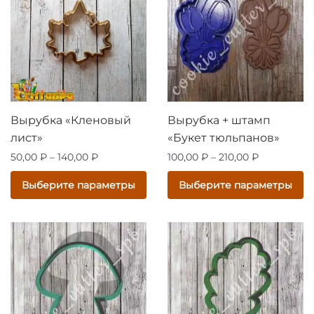
Опции
Опции
можно
можно
выбрать
выбрать
на
на
странице
странице
товара.
товара.
Вырубка «Кленовый
Вырубка + штамп
лист»
«Букет тюльпанов»
Диапазон
Диапазон
50,00
₽
–
140,00
₽
100,00
₽
–
210,00
₽
цен:
цен:
Этот
Этот
Выберите параметры
Выберите параметры
50,00 ₽
100,00 ₽
товар
товар
–
–
имеет
имеет
140,00 ₽
210,00 ₽
несколько
несколько
вариаций.
вариаций.
Опции
Опции
можно
можно
выбрать
выбрать