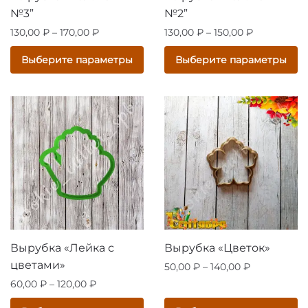
№3”
№2”
Диапазон
Диапазон
130,00
₽
–
170,00
₽
130,00
₽
–
150,00
₽
цен:
цен:
Этот
Этот
Выберите параметры
Выберите параметры
130,00 ₽
130,00 ₽
товар
товар
–
–
имеет
имеет
170,00 ₽
150,00 ₽
несколько
несколько
вариаций.
вариаций.
Опции
Опции
можно
можно
выбрать
выбрать
на
на
странице
странице
товара.
товара.
Вырубка «Лейка с
Вырубка «Цветок»
цветами»
Диапазон
50,00
₽
–
140,00
₽
цен:
Диапазон
60,00
₽
–
120,00
₽
Этот
50,00 ₽
цен:
товар
Этот