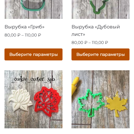
на
на
странице
странице
товара.
товара.
Вырубка «Гриб»
Вырубка «Дубовый
лист»
Диапазон
80,00
₽
–
110,00
₽
цен:
Диапазон
80,00
₽
–
110,00
₽
Этот
80,00 ₽
цен:
товар
Этот
Выберите параметры
Выберите параметры
–
80,00 ₽
имеет
товар
110,00 ₽
–
несколько
имеет
110,00 ₽
вариаций.
несколько
Опции
вариаций.
можно
Опции
выбрать
можно
на
выбрать
странице
на
товара.
странице
товара.