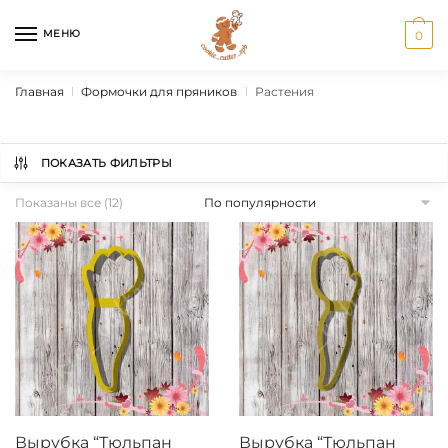
Перейти
Перейти
к
к
МЕНЮ
0
навигации
содержанию
Главная
Формочки для пряников
Растения
|
|
ПОКАЗАТЬ ФИЛЬТРЫ
Сортировка:
Показаны все (12)
по
популярности
Вырубка “Тюльпан
Вырубка “Тюльпан