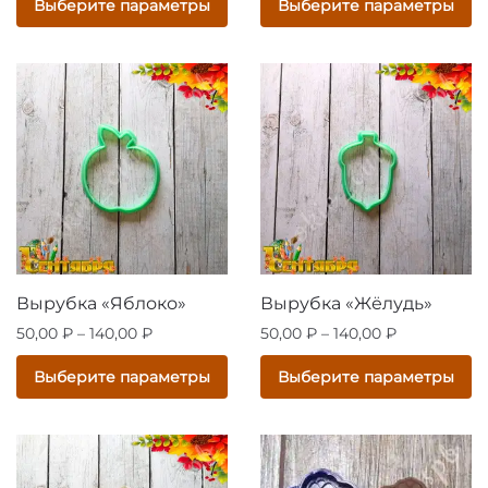
Выберите параметры
Выберите параметры
–
60,00 ₽
имеет
товар
140,00 ₽
–
несколько
имеет
120,00 ₽
вариаций.
несколько
Опции
вариаций.
можно
Опции
выбрать
можно
на
выбрать
странице
на
товара.
странице
товара.
Вырубка «Яблоко»
Вырубка «Жёлудь»
Диапазон
Диапазон
50,00
₽
–
140,00
₽
50,00
₽
–
140,00
₽
цен:
цен:
Этот
Этот
Выберите параметры
Выберите параметры
50,00 ₽
50,00 ₽
товар
товар
–
–
имеет
имеет
140,00 ₽
140,00 ₽
несколько
несколько
вариаций.
вариаций.