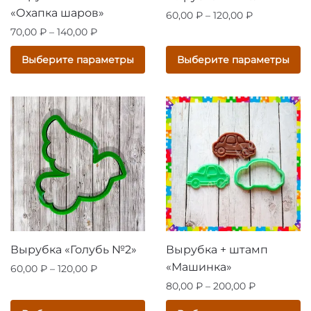
«Охапка шаров»
Диапазон
60,00
₽
–
120,00
₽
цен:
Диапазон
70,00
₽
–
140,00
₽
Этот
60,00 ₽
цен:
товар
Этот
Выберите параметры
Выберите параметры
–
70,00 ₽
имеет
товар
120,00 ₽
–
несколько
имеет
140,00 ₽
вариаций.
несколько
Опции
вариаций.
можно
Опции
выбрать
можно
на
выбрать
странице
на
товара.
странице
товара.
Вырубка «Голубь №2»
Вырубка + штамп
«Машинка»
Диапазон
60,00
₽
–
120,00
₽
цен:
Диапазон
80,00
₽
–
200,00
₽
Этот
60,00 ₽
цен:
товар
Этот