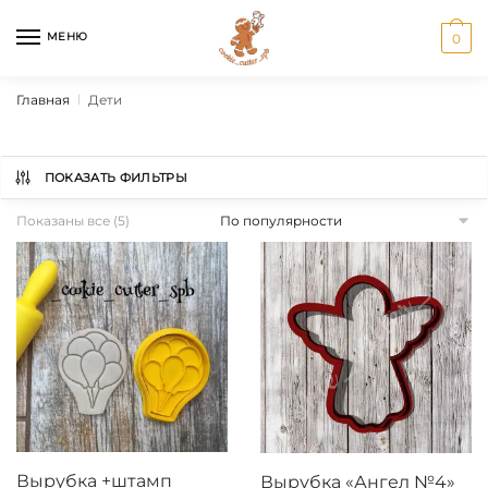
Перейти
Перейти
к
к
МЕНЮ
0
навигации
содержанию
Главная
Дети
|
ПОКАЗАТЬ ФИЛЬТРЫ
Сортировка:
Показаны все (5)
по
популярности
Вырубка +штамп
Вырубка «Ангел №4»